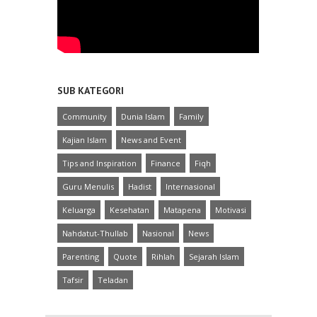
SUB KATEGORI
Community
Dunia Islam
Family
Kajian Islam
News and Event
Tips and Inspiration
Finance
Fiqh
Guru Menulis
Hadist
Internasional
Keluarga
Kesehatan
Matapena
Motivasi
Nahdatut-Thullab
Nasional
News
Parenting
Quote
Rihlah
Sejarah Islam
Tafsir
Teladan