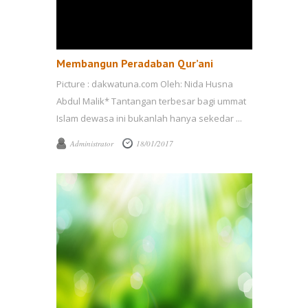
Membangun Peradaban Qur’ani
Picture : dakwatuna.com Oleh: Nida Husna
Abdul Malik* Tantangan terbesar bagi ummat
Islam dewasa ini bukanlah hanya sekedar ...
Administrator
18/01/2017