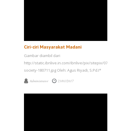
Ciri-ciri Masyarakat Madani
Gambar diambil dari
http://static.ibnlive.in.com/ibnlive/pix/sitepix/07_2011/civil-
society-180711.jpg Oleh: Agus Riyadi, S.Pd.I*
Jika kita berbicara tentang masyarakat maka
Administrator
23/01/2017
lebih luasnya lagi, kita ...