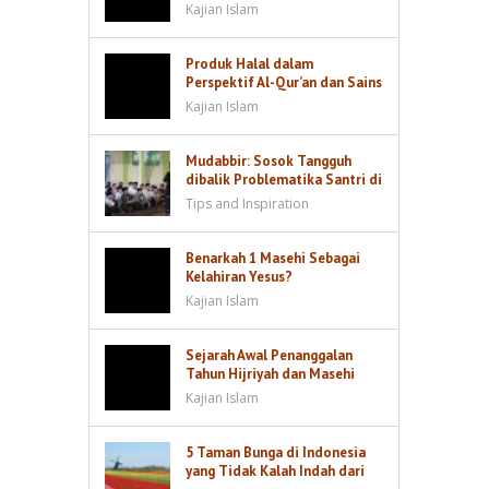
Sebesar Dzarrah akan Dibalas
Kajian Islam
Produk Halal dalam
Perspektif Al-Qur’an dan Sains
Kajian Islam
Mudabbir: Sosok Tangguh
dibalik Problematika Santri di
Kamar
Tips and Inspiration
Benarkah 1 Masehi Sebagai
Kelahiran Yesus?
Kajian Islam
Sejarah Awal Penanggalan
Tahun Hijriyah dan Masehi
Kajian Islam
5 Taman Bunga di Indonesia
yang Tidak Kalah Indah dari