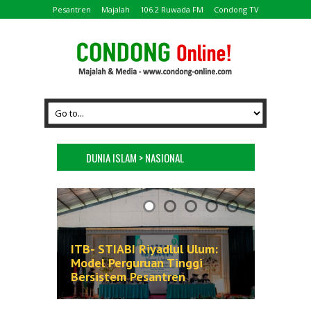
Pesantren
Majalah
106.2 Ruwada FM
Condong TV
DUNIA ISLAM > NASIONAL
ITB- STIABI Riyadlul Ulum:
Aksentuasi Total Education
Model Perguruan Tinggi
System dalam Kurikulum
Bersistem Pesantren
Pesantren
ADA tiga tipologi perguruan tinggi yang
Potret santri dan Ustadz di Pesantren