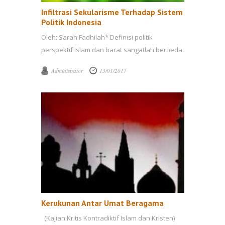
Infiltrasi Sekularisme Terhadap Sistem
Politik Indonesia
Oleh: Sarah Fadhilah* Definisi politik
perspektif Islam dan barat sangatlah berbeda.
Secara etimologis politik berasal dari bahasa
Administrator
13/01/2017
...
Kerukunan Antar Umat Beragama
(Kajian Kritis Kontradiktif Islam dan Kristen)