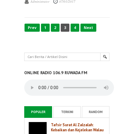
Administrator
07/01/2017
dari bahasa latin ...
Prev
1
2
3
4
Next
ONLINE RADIO 106.9 RUWADA FM
POPULER
TERKINI
RANDOM
Tafsir Surat Al Zalzalah:
Kebaikan dan Kejelekan Walau