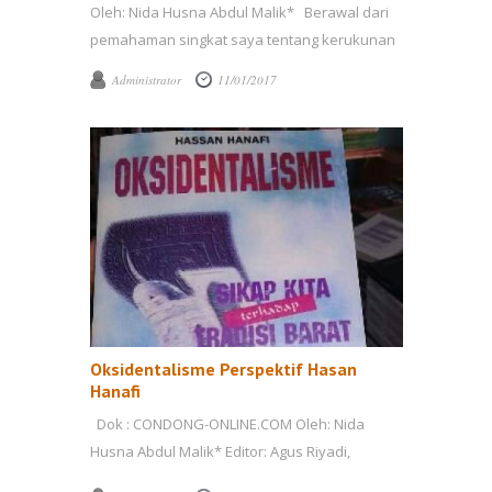
Oleh: Nida Husna Abdul Malik* Berawal dari
pemahaman singkat saya tentang kerukunan
...
Administrator
11/01/2017
Oksidentalisme Perspektif Hasan
Hanafi
Dok : CONDONG-ONLINE.COM Oleh: Nida
Husna Abdul Malik* Editor: Agus Riyadi,
S.Pd.I,** Secara etimologi oksidentalis berasal