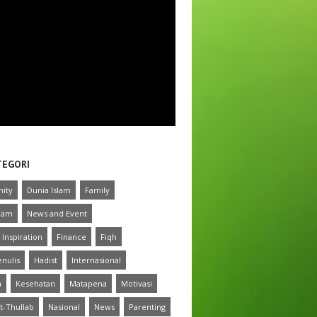
TEGORI
ity
Dunia Islam
Family
slam
News and Event
 Inspiration
Finance
Fiqh
nulis
Hadist
Internasional
a
Kesehatan
Matapena
Motivasi
t-Thullab
Nasional
News
Parenting