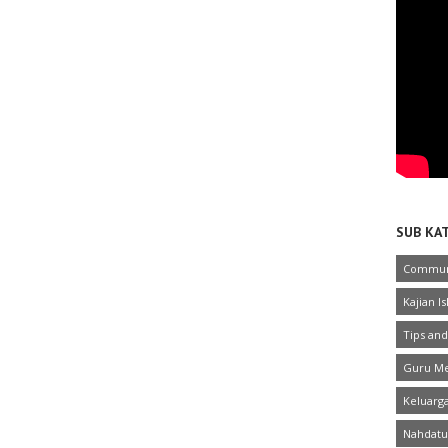
SUB KA
Commun
Kajian I
Tips and
Guru Me
Keluarg
Nahdatu