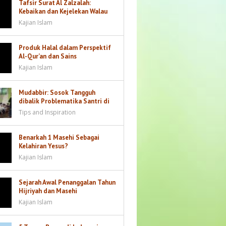
Tafsir Surat Al Zalzalah:
Kebaikan dan Kejelekan Walau
Sebesar Dzarrah akan Dibalas
Kajian Islam
Produk Halal dalam Perspektif
Al-Qur’an dan Sains
Kajian Islam
Mudabbir: Sosok Tangguh
dibalik Problematika Santri di
Kamar
Tips and Inspiration
Benarkah 1 Masehi Sebagai
Kelahiran Yesus?
Kajian Islam
Sejarah Awal Penanggalan Tahun
Hijriyah dan Masehi
Kajian Islam