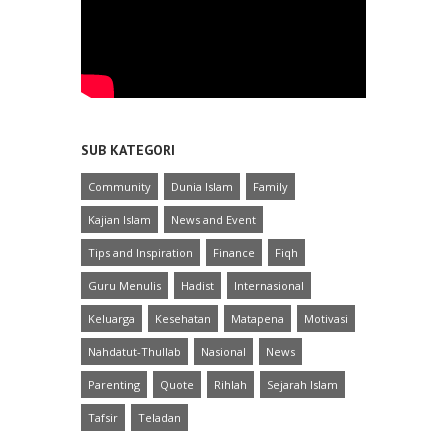
SUB KATEGORI
Community
Dunia Islam
Family
Kajian Islam
News and Event
Tips and Inspiration
Finance
Fiqh
Guru Menulis
Hadist
Internasional
Keluarga
Kesehatan
Matapena
Motivasi
Nahdatut-Thullab
Nasional
News
Parenting
Quote
Rihlah
Sejarah Islam
Tafsir
Teladan