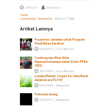
24/04/2021
Administrator
Tweet
Community
/
Matapena
Dibaca 1.168x
Artikel Lainnya
Pesantren: Jawaban untuk Program
Pendidikan Karakter
02/05/2017
|
Guru Menulis
Condong dan Nilai-Nilai
Kepesantrenannya dalam Event PPKA
2020
30/07/2020
|
Guru Menulis
Lomba Menulis Cerpen Se-Jawa Barat
dalam Acara PLP #5
02/02/2020
|
Matapena
Pedoman Usang
27/03/2017
|
Matapena