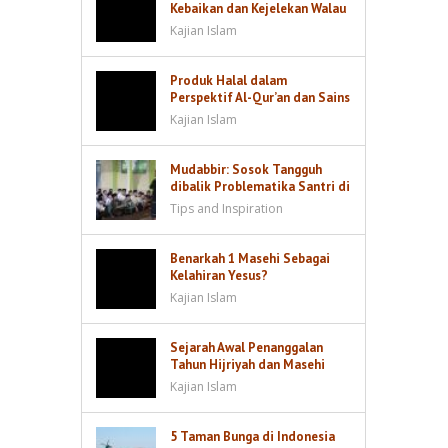
Kebaikan dan Kejelekan Walau
Sebesar Dzarrah akan Dibalas
Kajian Islam
Produk Halal dalam
Perspektif Al-Qur’an dan Sains
Kajian Islam
Mudabbir: Sosok Tangguh
dibalik Problematika Santri di
Kamar
Tips and Inspiration
Benarkah 1 Masehi Sebagai
Kelahiran Yesus?
Kajian Islam
Sejarah Awal Penanggalan
Tahun Hijriyah dan Masehi
Kajian Islam
5 Taman Bunga di Indonesia