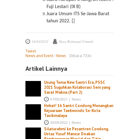
Fuji Lestari (IX B)
Juara Umum ITS Se-Jawa Barat
tahun 2022. []
18/10/2022
Naya Rohmatul Ummah
Tweet
News and Event
/
News
Dibaca 733x
Artikel Lainnya
Usung Tema New Santri Era, PSSC
2021 Suguhkan Kolaborasi Seni yang
Sarat Makna (Part 2)
07/09/2021
|
News
Hebat! 16 Santri Condong Menangkan
Kejuaraan Taekwondo Se-Kota
Tasikmalaya
20/09/2022
|
News
Silaturahmi ke Pesantren Condong,
Ustaz Yusuf Mansur Doakan
Pembangunan Masjid dan Titip