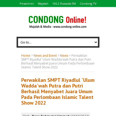
Pesantren
Majalah
106.2 Ruwada FM
Condong TV
Home
>
News and Event
>
News
>
Perwakilan
SMPT Riyadlul `Ulum Wadda`wah Putra dan Putri
Berhasil Menyabet Juara Umum Pada Perlombaan
Islamic Talent Show 2022
Perwakilan SMPT Riyadlul `Ulum
Wadda`wah Putra dan Putri
Berhasil Menyabet Juara Umum
Pada Perlombaan Islamic Talent
Show 2022
Oleh :
Naya Rohmatul Ummah
(18/10/2022)