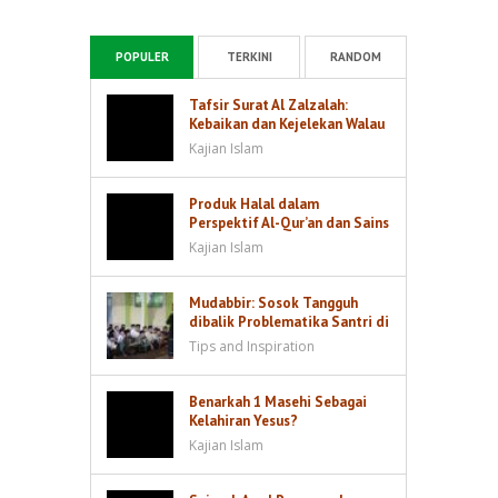
POPULER
TERKINI
RANDOM
Tafsir Surat Al Zalzalah:
Kebaikan dan Kejelekan Walau
Sebesar Dzarrah akan Dibalas
Kajian Islam
Produk Halal dalam
Perspektif Al-Qur’an dan Sains
Kajian Islam
Mudabbir: Sosok Tangguh
dibalik Problematika Santri di
Kamar
Tips and Inspiration
Benarkah 1 Masehi Sebagai
Kelahiran Yesus?
Kajian Islam