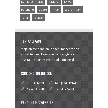
Nahdatut-Thullab
Nasional
News
Parenting
Quote
Rihlah
Sejarah Islam
Tafsir
Teladan
TENTANG KAMI
Majalah condong online seputar berita dan
artikel tentang kajian/dunia islam, tips &
inspiration, family, event, radio online, dll.
CONDONG-ONLINE.COM
Kontak Kami
Kebijakan Privasi
Pasang Iklan
Tentang Kami
PENGUNJUNG WEBSITE