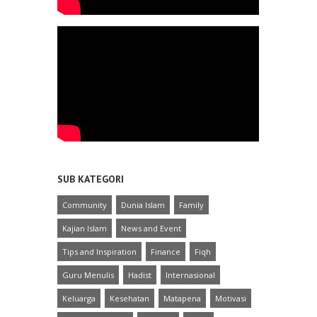
SUB KATEGORI
Community
Dunia Islam
Family
Kajian Islam
News and Event
Tips and Inspiration
Finance
Fiqh
Guru Menulis
Hadist
Internasional
Keluarga
Kesehatan
Matapena
Motivasi