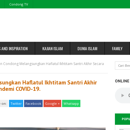
Condong TV
S AND INSPIRATION
KAJIAN ISLAM
DUNIA ISLAM
FAMILY
n Condong Melangsungkan Haflatul Ikhtitam Santri Akhir Secara
ONLINE
ngkan Haflatul Ikhtitam Santri Akhir
ndemi COVID-19.
 on:
Twitter
Facebook
Google +
Whatsapp
POPU