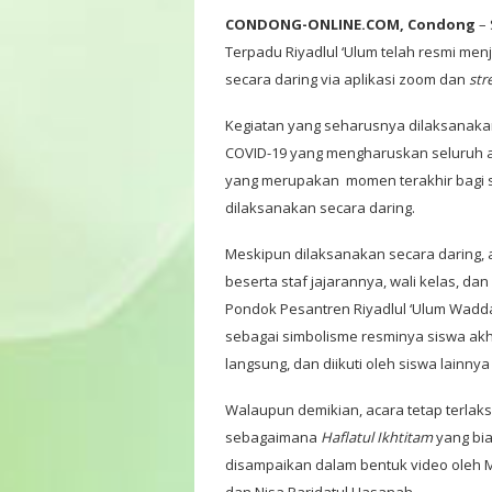
CONDONG-ONLINE.COM, Condong
– 
Terpadu Riyadlul ‘Ulum telah resmi me
secara daring via aplikasi zoom dan
str
Kegiatan yang seharusnya dilaksanakan
COVID-19 yang mengharuskan seluruh ak
yang merupakan momen terakhir bagi si
dilaksanakan secara daring.
Meskipun dilaksanakan secara daring, a
beserta staf jajarannya, wali kelas, da
Pondok Pesantren Riyadlul ‘Ulum Wadda
sebagai simbolisme resminya siswa akhi
langsung, dan diikuti oleh siswa lainn
Walaupun demikian, acara tetap terlak
sebagaimana
Haflatul Ikhtitam
yang bia
disampaikan dalam bentuk video oleh M
dan Nisa Paridatul Hasanah.