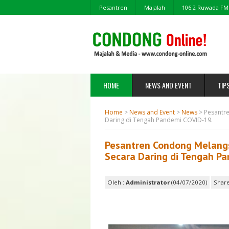
Pesantren
Majalah
106.2 Ruwada FM
HOME
NEWS AND EVENT
TIP
Home
>
News and Event
>
News
>
Pesantre
Daring di Tengah Pandemi COVID-19.
Pesantren Condong Melangsu
Secara Daring di Tengah Pa
Oleh :
Administrator
(04/07/2020)
Share