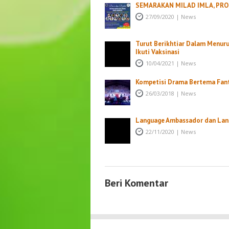
SEMARAKAN MILAD IMLA, PROD
27/09/2020
|
News
Turut Berikhtiar Dalam Menur
Ikuti Vaksinasi
10/04/2021
|
News
Kompetisi Drama Bertema Fanta
26/03/2018
|
News
Language Ambassador dan Langu
22/11/2020
|
News
Beri Komentar