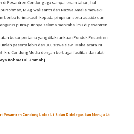
 di Pesantren Condong tiga sampai enam tahun, hal
purrohman, M.Ag. wali santri dari Nazwa Amalia mewakili
an beribu terimakasih kepada pimpinan serta asatidz dan
ngurus putra-putrinya selama menimba ilmu di pesantren.
egiatan besar pertama yang dilaksankaan Pondok Pesantren
mlah peserta lebih dari 300 siswa siswi. Maka acara ini
h kru Condong Media dengan berbagai fasilitas dan alat-
aya Rohmatul Ummah]
ri Pesantren Condong Lolos Lt 3 dan Didelegasikan Menuju Lt