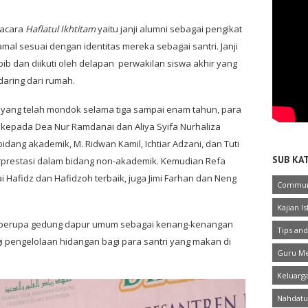
 acara
Haflatul Ikhtitam
yaitu janji alumni sebagai pengikat
amal sesuai dengan identitas mereka sebagai santri. Janji
bib dan diikuti oleh delapan perwakilan siswa akhir yang
daring dari rumah.
 yang telah mondok selama tiga sampai enam tahun, para
epada Dea Nur Ramdanai dan Aliya Syifa Nurhaliza
idang akademik, M. Ridwan Kamil, Ichtiar Adzani, dan Tuti
SUB KA
erprestasi dalam bidang non-akademik. Kemudian Refa
Hafidz dan Hafidzoh terbaik, juga Jimi Farhan dan Neng
Commun
Kajian I
 berupa gedung dapur umum sebagai kenang-kenangan
Tips and
pengelolaan hidangan bagi para santri yang makan di
Guru Me
Keluarg
Nahdatu