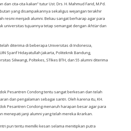
 dan cita-cita kalian” tutur Ust. Drs. H. Mahmud Farid, M.Pd.
utan yang disampaikannya sekaligus wejangan terakhir
lah resmi menjadi alumni. Beliau sangat berharap agar para
uk universitas tujuannya tetap semangat dengan
ikhtiar
dan
lah diterima di beberapa Universitas di Indonesia,
UIN Syarif Hidayatullah Jakarta, Politeknik Bandung,
sitas Siliwangi, Poltekes, STIkes BTH, dan 55 alumni diterima
ndok Pesantren Condong tentu sangat berkesan dan telah
ran dan pengalaman sebagai santri. Oleh karena itu, KH.
ondok Pesantren Condong menaruh harapan besar agar para
an menepati janji alumni yang telah mereka ikrarkan.
antri pun tentu memilki kesan selama menitipkan putra