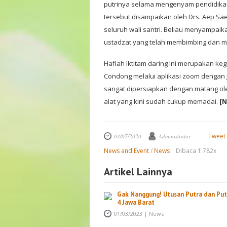
putrinya selama mengenyam pendidikan
tersebut disampaikan oleh Drs. Aep Sae
seluruh wali santri. Beliau menyampaik
ustadzat yang telah membimbing dan me
Haflah Iktitam daring ini merupakan k
Condong melalui aplikasi zoom dengan ju
sangat dipersiapkan dengan matang ole
alat yang kini sudah cukup memadai.
[N
Tweet
04/07/2020
Administrator
News and Event
/
News
Dibaca 1.782x
Artikel Lainnya
Gak Nanggung! Utusan Putra dan Put
4 Jawa Barat
01/03/2023
|
News