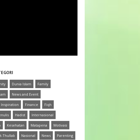
TEGORI
ity
Dunia Islam
Family
slam
News and Event
 Inspiration
Finance
Fiqh
nulis
Hadist
Internasional
a
Kesehatan
Matapena
Motivasi
t-Thullab
Nasional
News
Parenting