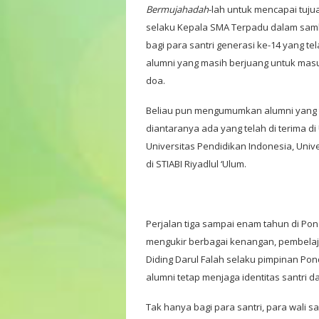
Bermujahadah
-lah untuk mencapai tujuan
selaku Kepala SMA Terpadu dalam samb
bagi para santri generasi ke-14 yang te
alumni yang masih berjuang untuk mas
doa.
Beliau pun mengumumkan alumni yang te
diantaranya ada yang telah di terima di 
Universitas Pendidikan Indonesia, Univer
di STIABI Riyadlul ‘Ulum.
Perjalan tiga sampai enam tahun di Po
mengukir berbagai kenangan, pembelaja
Diding Darul Falah selaku pimpinan P
alumni tetap menjaga identitas santri d
Tak hanya bagi para santri, para wali s