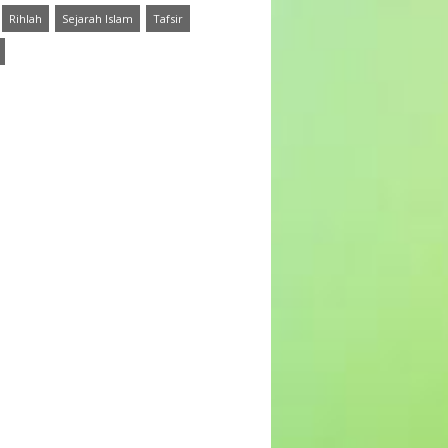
Rihlah
Sejarah Islam
Tafsir