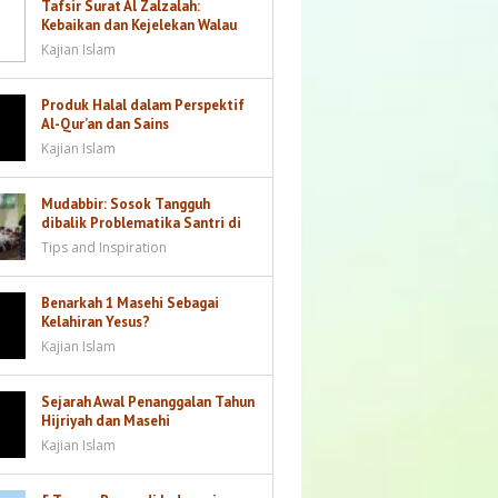
Tafsir Surat Al Zalzalah:
Kebaikan dan Kejelekan Walau
Sebesar Dzarrah akan Dibalas
Kajian Islam
Produk Halal dalam Perspektif
Al-Qur’an dan Sains
Kajian Islam
Mudabbir: Sosok Tangguh
dibalik Problematika Santri di
Kamar
Tips and Inspiration
Benarkah 1 Masehi Sebagai
Kelahiran Yesus?
Kajian Islam
Sejarah Awal Penanggalan Tahun
Hijriyah dan Masehi
Kajian Islam