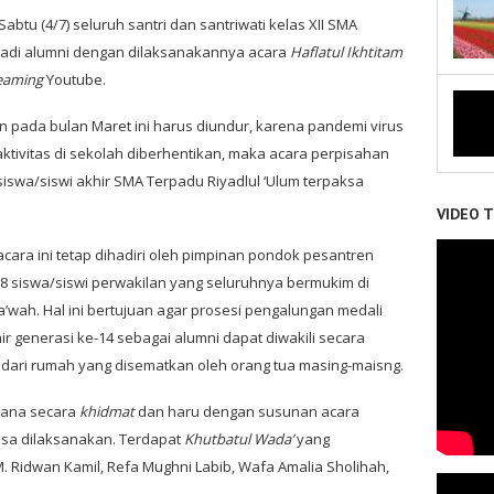
Sabtu (4/7) seluruh santri dan santriwati kelas XII SMA
njadi alumni dengan dilaksanakannya acara
Haflatul Ikhtitam
eaming
Youtube.
 pada bulan Maret ini harus diundur, karena pandemi virus
tivitas di sekolah diberhentikan, maka acara perpisahan
swa/siswi akhir SMA Terpadu Riyadlul ‘Ulum terpaksa
VIDEO 
cara ini tetap dihadiri oleh pimpinan pondok pesantren
n 8 siswa/siswi perwakilan yang seluruhnya bermukim di
’wah. Hal ini bertujuan agar prosesi pengalungan medali
r generasi ke-14 sebagai alumni dapat diwakili secara
ya dari rumah yang disematkan oleh orang tua masing-maisng.
sana secara
khidmat
dan haru dengan susunan acara
sa dilaksanakan. Terdapat
Khutbatul Wada’
yang
. Ridwan Kamil, Refa Mughni Labib, Wafa Amalia Sholihah,