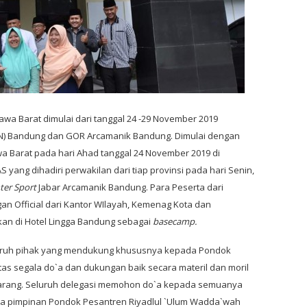
wa Barat dimulai dari tanggal 24 -29 November 2019
(UIN) Bandung dan GOR Arcamanik Bandung. Dimulai dengan
wa Barat pada hari Ahad tanggal 24 November 2019 di
ng dihadiri perwakilan dari tiap provinsi pada hari Senin,
ter Sport
Jabar Arcamanik Bandung. Para Peserta dari
gan Official dari Kantor WIlayah, Kemenag Kota dan
kan di Hotel Lingga Bandung sebagai
basecamp.
uruh pihak yang mendukung khususnya kepada Pondok
as segala do`a dan dukungan baik secara materil dan moril
karang. Seluruh delegasi memohon do`a kepada semuanya
ra pimpinan Pondok Pesantren Riyadlul `Ulum Wadda`wah