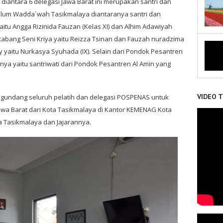
antara 6 delegasi Jawa Barat ini merupakan santri dan
`Ulum Wadda`wah Tasikmalaya diantaranya santri dan
aitu Angga Rizinida Fauzan (Kelas XI) dan Alhim Adawiyah
i cabang Seni Kriya yaitu Reizza Tsinan dan Fauzah nuradzima
 yaitu Nurkasya Syuhada (IX). Selain dari Pondok Pesantren
nya yaitu santriwati dari Pondok Pesantren Al Amin yang
VIDEO 
ngundang seluruh pelatih dan delegasi POSPENAS untuk
awa Barat dari Kota Tasikmalaya di Kantor KEMENAG Kota
 Tasikmalaya dan Jajarannya.