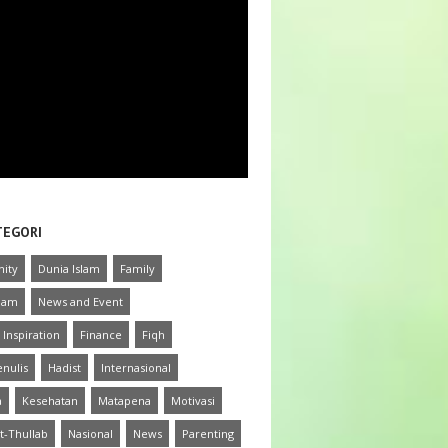
TEGORI
ity
Dunia Islam
Family
slam
News and Event
 Inspiration
Finance
Fiqh
nulis
Hadist
Internasional
a
Kesehatan
Matapena
Motivasi
t-Thullab
Nasional
News
Parenting