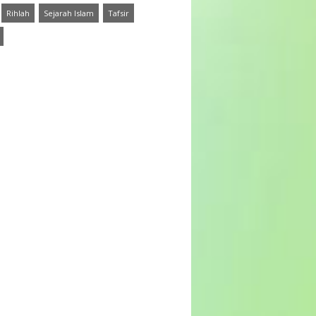
Rihlah
Sejarah Islam
Tafsir