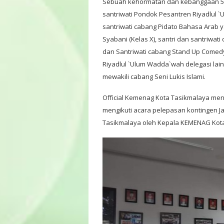
Sebuah kehormatan dan kebanggaan 5 di
santriwati Pondok Pesantren Riyadlul 
santriwati cabang Pidato Bahasa Arab y
Syabani (Kelas X), santri dan santriwat
dan Santriwati cabang Stand Up Comedy
Riyadlul `Ulum Wadda`wah delegasi lain
mewakili cabang Seni Lukis Islami.
Official Kemenag Kota Tasikmalaya me
mengikuti acara pelepasan kontingen J
Tasikmalaya oleh Kepala KEMENAG Kota