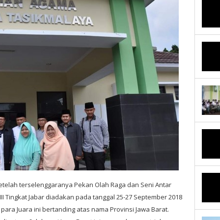
telah terselenggaranya
Pekan Olah Raga dan Seni Antar
I Tingkat Jabar diadakan pada tanggal 25-27 September 2018
 para Juara ini bertanding atas nama Provinsi Jawa Barat.