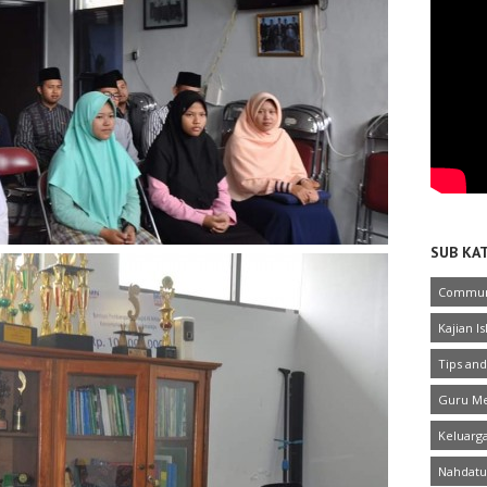
SUB KA
Commun
Kajian I
Tips and
Guru Me
Keluarg
Nahdatu