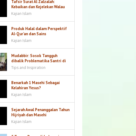
Tafsir Surat Al Zalzalah:
Kebaikan dan Kejelekan Walau
Sebesar Dzarrah akan Dibalas
Kajian Islam
Produk Halal dalam Perspektif
Al-Qur’an dan Sains
Kajian Islam
Mudabbir: Sosok Tangguh
dibalik Problematika Santri di
Kamar
Tips and Inspiration
Benarkah 1 Masehi Sebagai
Kelahiran Yesus?
Kajian Islam
Sejarah Awal Penanggalan Tahun
Hijriyah dan Masehi
Kajian Islam