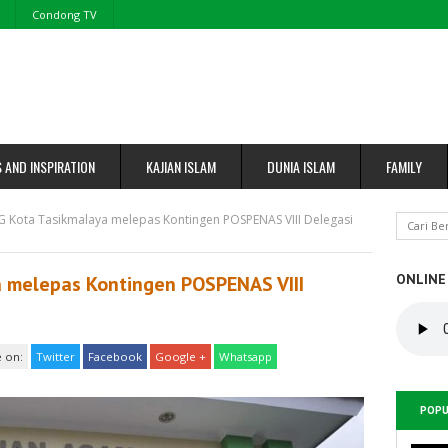
Condong TV
S AND INSPIRATION
KAJIAN ISLAM
DUNIA ISLAM
FAMILY
Kota Tasikmalaya melepas Kontingen POSPENAS VIII Delegasi
ONLINE
 melepas Kontingen POSPENAS VIII
 on:
Twitter
Facebook
Google +
Whatsapp
POPU