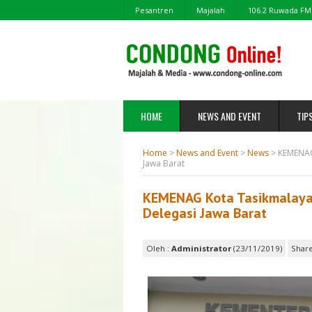
Pesantren
Majalah
106.2 Ruwada FM
HOME
NEWS AND EVENT
TIP
Home
>
News and Event
>
News
>
KEMENAG 
Jawa Barat
KEMENAG Kota Tasikmalaya
Delegasi Jawa Barat
Oleh :
Administrator
(23/11/2019)
Share