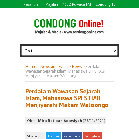
Pesantren
Majalah
106.2 Ruwada FM
Condong TV
Home
>
News and Event
>
News
>
Perdalam
Wawasan Sejarah Islam, Mahasiswa SPI STIABI
Menjiyarahi Makam Walisongo
Perdalam Wawasan Sejarah
Islam, Mahasiswa SPI STIABI
Menjiyarahi Makam Walisongo
Oleh :
Mira Ratibah Adawiyah
(26/11/2021)
Share on:
Twitter
Facebook
Google +