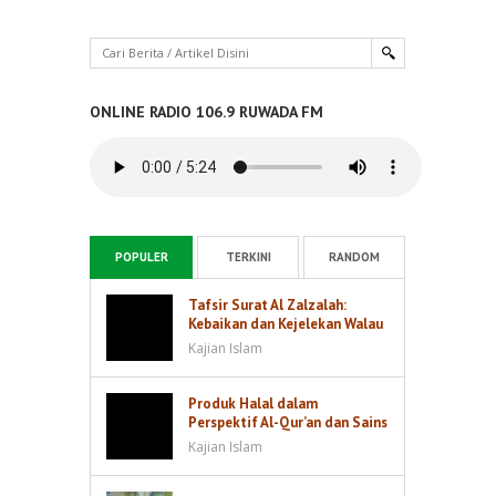
ONLINE RADIO 106.9 RUWADA FM
POPULER
TERKINI
RANDOM
Tafsir Surat Al Zalzalah:
Kebaikan dan Kejelekan Walau
Sebesar Dzarrah akan Dibalas
Kajian Islam
Produk Halal dalam
Perspektif Al-Qur’an dan Sains
Kajian Islam