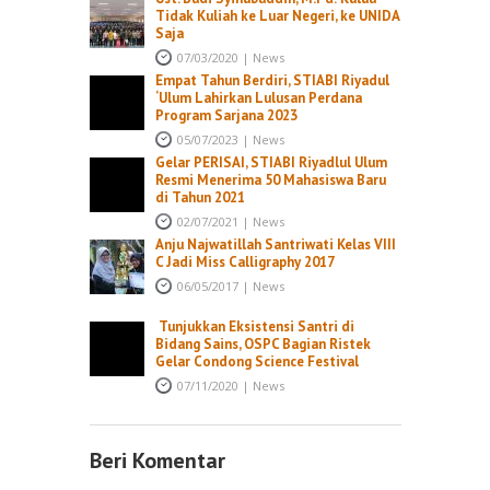
Tidak Kuliah ke Luar Negeri, ke UNIDA
Saja
07/03/2020
|
News
Empat Tahun Berdiri, STIABI Riyadul
‘Ulum Lahirkan Lulusan Perdana
Program Sarjana 2023
05/07/2023
|
News
Gelar PERISAI, STIABI Riyadlul Ulum
Resmi Menerima 50 Mahasiswa Baru
di Tahun 2021
02/07/2021
|
News
Anju Najwatillah Santriwati Kelas VIII
C Jadi Miss Calligraphy 2017
06/05/2017
|
News
Tunjukkan Eksistensi Santri di
Bidang Sains, OSPC Bagian Ristek
Gelar Condong Science Festival
07/11/2020
|
News
Beri Komentar