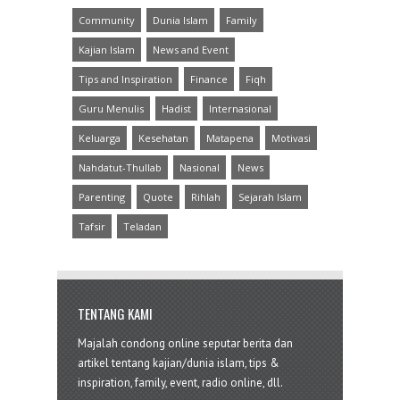
Community
Dunia Islam
Family
Kajian Islam
News and Event
Tips and Inspiration
Finance
Fiqh
Guru Menulis
Hadist
Internasional
Keluarga
Kesehatan
Matapena
Motivasi
Nahdatut-Thullab
Nasional
News
Parenting
Quote
Rihlah
Sejarah Islam
Tafsir
Teladan
TENTANG KAMI
Majalah condong online seputar berita dan
artikel tentang kajian/dunia islam, tips &
inspiration, family, event, radio online, dll.