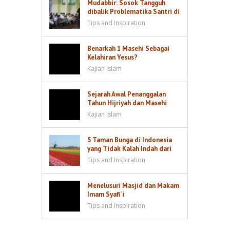
Mudabbir: Sosok Tangguh
dibalik Problematika Santri di
Kamar
Tips and Inspiration
Benarkah 1 Masehi Sebagai
Kelahiran Yesus?
Kajian Islam
Sejarah Awal Penanggalan
Tahun Hijriyah dan Masehi
Kajian Islam
5 Taman Bunga di Indonesia
yang Tidak Kalah Indah dari
Keukenhof di Belanda
Tips and Inspiration
Menelusuri Masjid dan Makam
Imam Syafi`i
Tips and Inspiration