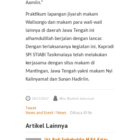
Aamiin.”
Praktikum lapangan jiyarah makam
Walisongo dan makam para wali-wali
lainnya di daerah Jawa Tengah ini
alhamdulillah berjalan dengan lancar.
Dengan terlaksananya kegiatan ini, Kaprodi
SPI STIABI Tasikmalaya telah melakukan
kerjasama dengan situs makam di
Mantingan, Jawa Tengah yakni makam Nyi
Kalinyamat dan Sunan Hadiriin.
26/11/2021
Mira Ratibah Adawiyah
Tweet
News and Event
/
News
Dibaca 819x
Artikel Lainnya
Ust. Budi Syihabuddin, M.Pd: Kalau